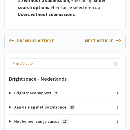
op
without a submission
, klik dan op
Show
search options
. Hier kun je selecteren op
Users without submissions
.
PREVIOUS ARTICLE
NEXT ARTICLE
Print Article
Brightspace - Nederlands
Brightspace support
2
Aan de slag met Brightspace
13
Het beheer van je cursus
17