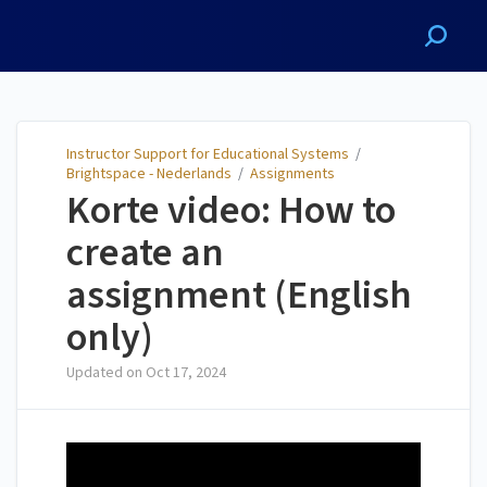
Instructor Support for
Educational Systems
Instructor Support for Educational Systems
/
Brightspace - Nederlands
/
Assignments
Korte video: How to
create an
assignment (English
only)
Updated on
Oct 17, 2024