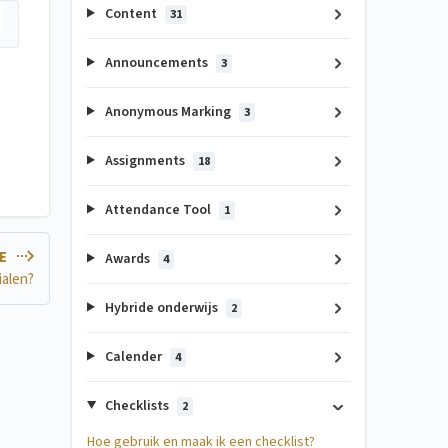
Content
31
Announcements
3
Anonymous Marking
3
Assignments
18
Attendance Tool
1
LE
Awards
4
ialen?
Hybride onderwijs
2
Calender
4
Checklists
2
Hoe gebruik en maak ik een checklist?