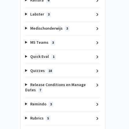
Kaltura
6
Labster
3
Medischonderwijs
3
MS Teams
3
Quick Eval
1
Quizzes
18
Release Conditions en Manage
Dates
7
Remindo
3
Rubrics
5