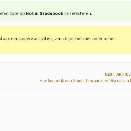
pelen door op
Not in Gradebook
te selecteren.
aan een andere activiteit, verschijnt het niet meer in het
NEXT ARTIC
Hoe koppel ik een Grade Item aan een Discussion 