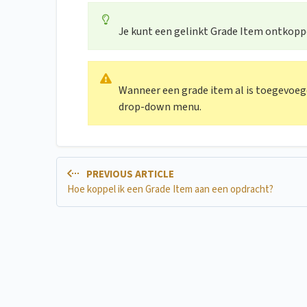
Je kunt een gelinkt Grade Item ontkop
Wanneer een grade item al is toegevoegd 
drop-down menu.
PREVIOUS ARTICLE
Hoe koppel ik een Grade Item aan een opdracht?