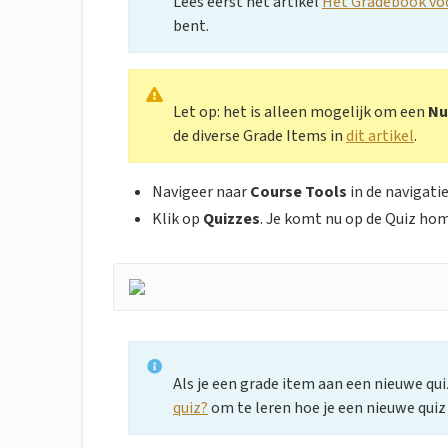
Lees eerst het artikel
Het Gradebook voo
bent.
Let op: het is alleen mogelijk om een
Nu
de diverse Grade Items in
dit artikel
.
Navigeer naar
Course Tools
in de navigati
Klik op
Quizzes
. Je komt nu op de Quiz hom
Als je een grade item aan een nieuwe qui
quiz?
om te leren hoe je een nieuwe quiz