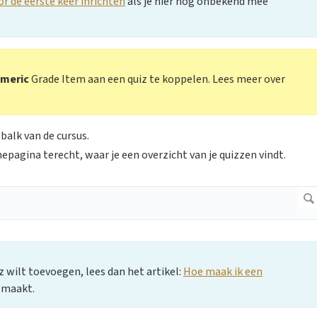
r de eerste keer inrichten
als je hier nog onbekend mee
meric
Grade Item aan een quiz te koppelen. Lees meer over
ebalk van de cursus.
epagina terecht, waar je een overzicht van je quizzen vindt.
z wilt toevoegen, lees dan het artikel:
Hoe maak ik een
 maakt.