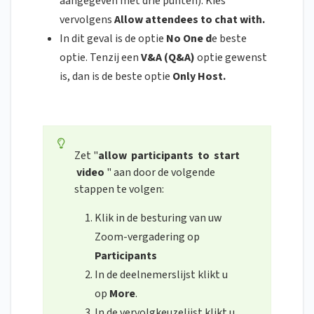
aangegeven met drie punten).
Kies
vervolgens
Allow attendees to chat with.
In dit geval is de optie
No One d
e beste
optie. Tenzij een
V&A (Q&A)
optie gewenst
is, dan is de beste optie
Only Host.
Zet "
allow participants to start
video
" aan door de volgende
stappen te volgen:
Klik in de besturing van uw
Zoom-vergadering op
Participants
In de deelnemerslijst klikt u
op
More
.
In de vervolgkeuzelijst klikt u