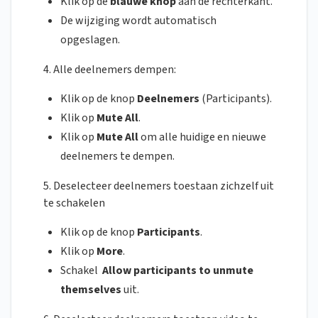
Klik op de
blauwe knop
aan de rechterkant.
De wijziging wordt automatisch
opgeslagen.
4. Alle deelnemers dempen:
Klik op de knop
Deelnemers
(Participants).
Klik op
Mute All
.
Klik op
Mute All
om alle huidige en nieuwe
deelnemers te dempen.
5. Deselecteer deelnemers toestaan zichzelf uit
te schakelen
Klik op de knop
Participants
.
Klik op
More
.
Schakel
Allow participants to unmute
themselves
uit.