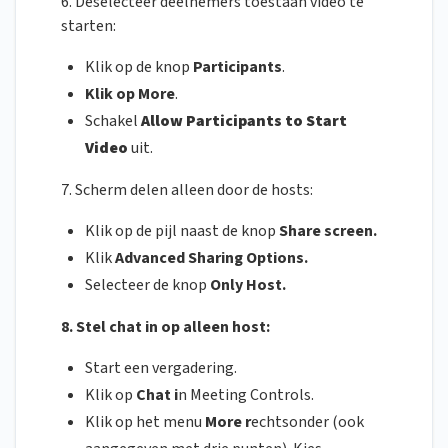
6. Deselecteer deelnemers toestaan video te
starten:
Klik op de knop
Participants
.
Klik op More
.
Schakel
Allow
Participants
to
Start
Video
uit.
7. Scherm delen alleen door de hosts:
Klik op de pijl naast de knop
Share screen.
Klik
Advanced Sharing Options.
Selecteer de knop
Only Host.
8. Stel chat in op alleen host:
Start een vergadering.
Klik op
Chat i
n Meeting Controls.
Klik op het menu
More r
echtsonder (ook