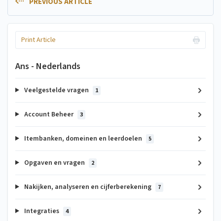
PREVIOUS ARTICLE
Print Article
Ans - Nederlands
Veelgestelde vragen
1
Account Beheer
3
Itembanken, domeinen en leerdoelen
5
Opgaven en vragen
2
Nakijken, analyseren en cijferberekening
7
Integraties
4