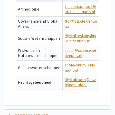
teachersupport@
Archeologie
arch.leidenuniv.nl
Governance and Global
flo@fgga.leidenun
Affairs
iv.nl
digitaltesting@fs
Sociale Wetenschappen
w.leidenuniv.nl
Wiskunde en
seeds@science.lei
Natuurwetenschappen
denuniv.nl
ecole@hum.leide
Geesteswetenschappen
nuniv.nl
digitalexam@law.
Rechtsgeleerdheid
leidenuniv.nl